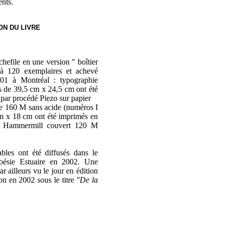
ents.
ON DU LIVRE
chefile en une version " boîtier
ré à 120 exemplaires et achevé
01 à Montréal : typographie
s de 39,5 cm x 24,5 cm ont été
 par procédé Piezo sur papier
e 160 M sans acide (numéros I
m x 18 cm ont été imprimés en
ve Hammermill couvert 120 M
ables ont été diffusés dans le
ésie Estuaire en 2002. Une
r ailleurs vu le jour en édition
on en 2002 sous le titre
"De la