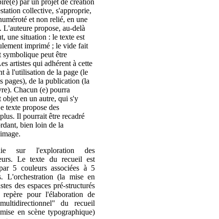
piré(e) par un projet de création
tation collective, s'approprie,
numéroté et non relié, en une
. L'auteure propose, au-delà
 une situation : le texte est
ulement imprimé ; le vide fait
t symbolique peut être
s artistes qui adhérent à cette
 à l'utilisation de la page (le
s pages), de la publication (la
ivre). Chacun (e) pourra
 objet en un autre, qui s'y
 Le texte propose des
lus. Il pourrait être recadré
ordant, bien loin de la
 image.
ie sur l'exploration des
urs. Le texte du recueil est
 par 5 couleurs associées à 5
s. L'orchestration (la mise en
stes des espaces pré-structurés
repère pour l'élaboration de
multidirectionnel" du recueil
 mise en scène typographique)