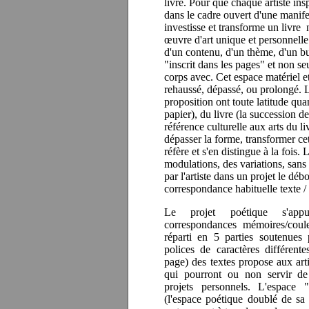
livre. Pour que chaque artiste ins
dans le cadre ouvert d'une manifes
investisse et transforme un livre 
œuvre d'art unique et personnelle
d'un contenu, d'un thème, d'un but,
"inscrit dans les pages" et non se
corps avec. Cet espace matériel e
rehaussé, dépassé, ou prolongé. Le
proposition ont toute latitude quant
papier), du livre (la succession de
référence culturelle aux arts du l
dépasser la forme, transformer cet
réfère et s'en distingue à la fois.
modulations, des variations, sans p
par l'artiste dans un projet le déb
correspondance habituelle texte /
Le projet poétique s'appu
correspondances mémoires/coule
réparti en 5 parties soutenues
polices de caractères différente
page) des textes propose aux arti
qui pourront ou non servir de 
projets personnels. L'espace "
(l'espace poétique doublé de sa