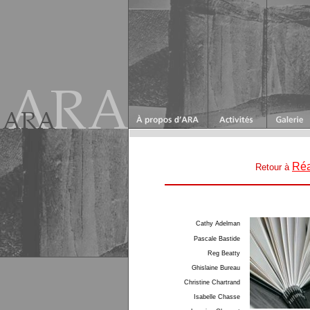
Réa
Retour à
Cathy Adelman
Pascale Bastide
Reg Beatty
Ghislaine Bureau
Christine Chartrand
Isabelle Chasse