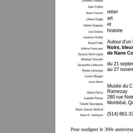
Lorraine Choquet
Joan Collins
relier
Nane Couzier
art
Lilliane Daigle
et
Odette Drapeau
histoire
Lise Dubois
Laurence Duffar
Autour d'un 
Muriel Faille
Noirs, bleu
Hélène Francoeur
de Nane Co
Denyse Gérin-Lajoie
Monique Gosselin
du 21 septe
Jacqueline Lellouche
au 27 nove
Renée Lévesque
Louise Mauger
Lucie Morin
Musée du C
Ramezay
Alisha Piercy
280 rue No
Isabelle Poitras
Montréal, Q
Claude Sauvageau
Marie Joanne Sénécal
(514) 861-3
Peter D. Verheyen
Pour souligner le 300e annivers