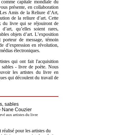
 comme capitale mondiale du
us présente, en collaboration
e Les Amis de la Reliure d’Art,
ution de la reliure d’art. Cette
 du livre qui se réjouiront de
d’art, qu’elles soient rares,
ables objets d’art. L’exposition
st porteur de message, témoin
ode d’expression en révolution,
médias électroniques.
istes qui ont fait l'acquisition
 sables - livre de poète. Nous
voir les artistes du livre en
es qui découlent du travail de
s, sables
e Nane Couzier
vé aux artistes du livre
 réalisé pour les artistes du