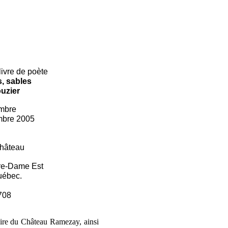
livre de poète
s, sables
uzier
mbre
mbre 2005
hâteau
tre-Dame Est
uébec.
708
aire du Château Ramezay, ainsi